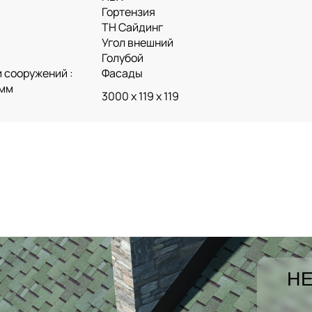
Гортензия
ТН Сайдинг
Угол внешний
Голубой
 сооружений :
Фасады
 мм
3000 х 119 х 119
НЕ