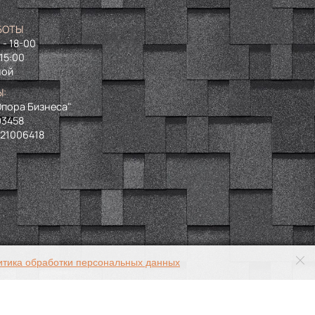
БОТЫ
 - 18-00
 15:00
ной
Ы:
пора Бизнеса"
93458
721006418
итика обработки персональных данных