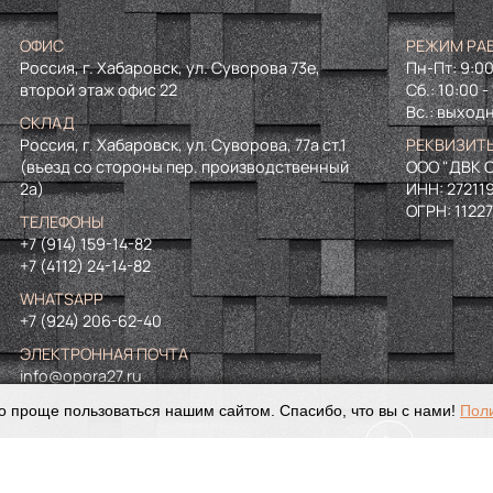
ОФИС
РЕЖИМ РА
Россия, г. Хабаровск, ул. Суворова 73е,
Пн-Пт: 9:00
второй этаж офис 22
Сб.: 10:00 -
Вс.: выход
СКЛАД
Россия, г. Хабаровск, ул. Суворова, 77а ст.1
РЕКВИЗИТ
(въезд со стороны пер. производственный
ООО "ДВК О
2а)
ИНН:
27211
ОГРН:
1122
ТЕЛЕФОНЫ
+7 (914) 159-14-82
+7 (4112) 24-14-82
WHATSAPP
+7 (924) 206-62-40
ЭЛЕКТРОННАЯ ПОЧТА
info@opora27.ru
о проще пользоваться нашим сайтом. Спасибо, что вы с нами!
Пол