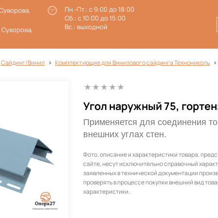
Пн.-Пт.: с 9:00 до 18:00
 Суворова,
Сб.: с 10:00 до 15:00
Вс.: выходной
. Суворова,
 Сайдинг/Винил
Комплектующие для Винилового сайдинга Технониколь
Угол наружный 75, гортен
Применяется для соединения то
внешних углах стен.
Фото, описание и характеристики товара, пред
сайте, несут исключительно справочный характ
заявленных в технической документации произ
проверять в процессе покупки внешний вид това
характеристики.