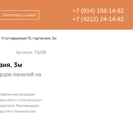
+7 (914) 159-14-82
Свяжитесь со мной
+7 (4212) 24-14-82
Угол наружный 75, гортензия, 3м
Артикул:
73238
зия, 3м
рцов панелей на
ставленные на нашем
ер и могут отличаться от
водителя. Рекомендуем
ра и его технические