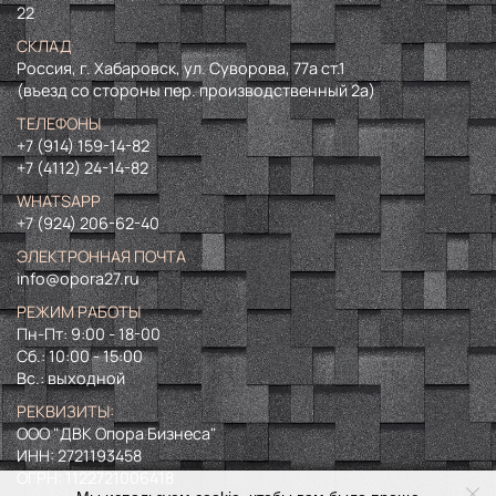
22
СКЛАД
Россия, г. Хабаровск, ул. Суворова, 77а ст.1
(въезд со стороны пер. производственный 2а)
ТЕЛЕФОНЫ
+7 (914) 159-14-82
+7 (4112) 24-14-82
WHATSAPP
+7 (924) 206-62-40
ЭЛЕКТРОННАЯ ПОЧТА
info@opora27.ru
РЕЖИМ РАБОТЫ
Пн-Пт: 9:00 - 18-00
Сб.: 10:00 - 15:00
Вс.: выходной
РЕКВИЗИТЫ:
ООО "ДВК Опора Бизнеса"
ИНН:
2721193458
ОГРН:
1122721006418