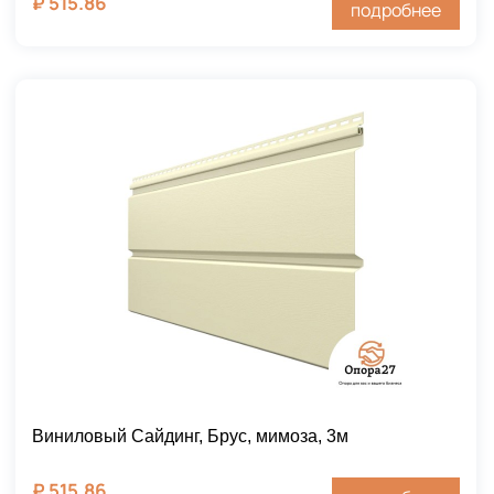
₽
515.86
подробнее
Виниловый Сайдинг, Брус, мимоза, 3м
₽
515.86