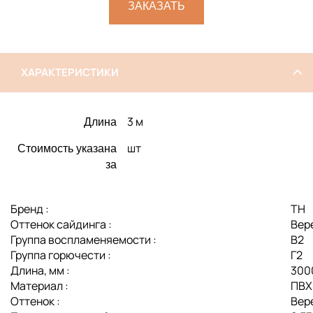
ЗАКАЗАТЬ
ХАРАКТЕРИСТИКИ
3 м
Длина
шт
Стоимость указана
за
Бренд :
ТН
Оттенок сайдинга :
Вер
Группа воспламеняемости :
В2
Группа горючести :
Г2
Длина, мм :
300
Материал :
ПВХ
Оттенок :
Вер