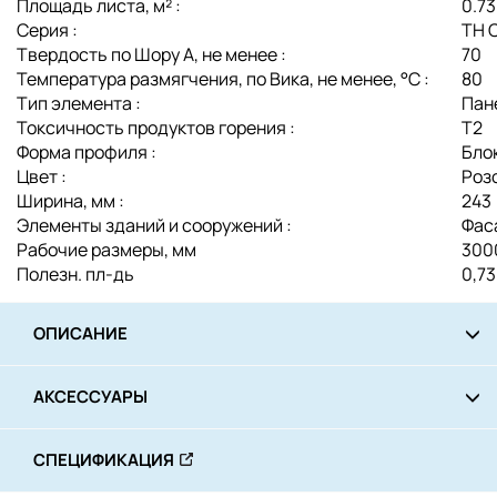
Площадь листа, м² :
0.73
Серия :
ТН 
Твердость по Шору А, не менее :
70
Температура размягчения, по Вика, не менее, °С :
80
Тип элемента :
Пан
Токсичность продуктов горения :
Т2
Форма профиля :
Бло
Цвет :
Роз
Ширина, мм :
243
Элементы зданий и сооружений :
Фас
Рабочие размеры, мм
3000
Полезн. пл-дь
0,73
ОПИСАНИЕ
АКСЕССУАРЫ
СПЕЦИФИКАЦИЯ