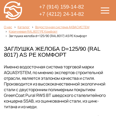
+7 (914) 159-14-82
+7 (4212) 24-14-82
О нас
Каталог
Водосточная система АКВАСИСТЕМ
Коричневая RAL 8017 PE Комфорт
Заглушка желоба d=125/90 (RAL 8017) AS PE Комфорт
ЗАГЛУШКА ЖЕЛОБА D=125/90 (RAL
8017) AS PE КОМФОРТ
Именно водосточная система торговой марки
AQUASYSTEM, по мнению экспертов строительной
отрасли, является эталоном качества и стиля.
Производится из высококачественной экологичной
стали с двусторонним полимерным покрытием
GreenCoat Pural RWS BT шведского сталелитейного
концерна SSAB, из оцинкованной стали, из цинк-
титана и из меди.