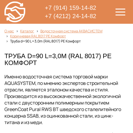
+7 (914) 159-14-82
+7 (4212) 24-14-82
О нас
Каталог
Водосточная система АКВАСИСТЕМ
Коричневая RAL 8017 PE Комфорт
Труба d=90 L=3,0m (RAL 8017) PE Комфорт
ТРУБА D=90 L=3,0M (RAL 8017) PE
КОМФОРТ
Именно водосточная система торговой марки
AQUASYSTEM, по мнению экспертов строительной
отрасли, является эталоном качества и стиля.
Производится из высококачественной экологичной
стали с двусторонним полимерным покрытием
GreenCoat Pural RWS BT шведского сталелитейного
концерна SSAB, из оцинкованной стали, из цинк-
титана и из меди.