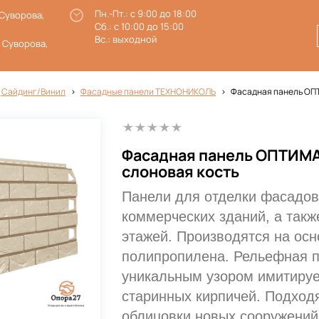
Пн.-Пт.: с 9:00 до 18:00
 Суворова,
Сб.: с 10:00 до 15:00
Вс.: выходной
. Суворова,
 Сайдинг/Винил
Фасадные панели ТЕХНОНИКОЛЬ
Фасадная панель ОПТ
Фасадная панель ОПТИМА
слоновая кость
Панели для отделки фасадов
коммерческих зданий, а такж
этажей. Производятся на осн
полипропилена. Рельефная п
уникальным узором имитируе
старинных кирпичей. Подход
облицовки новых сооружений