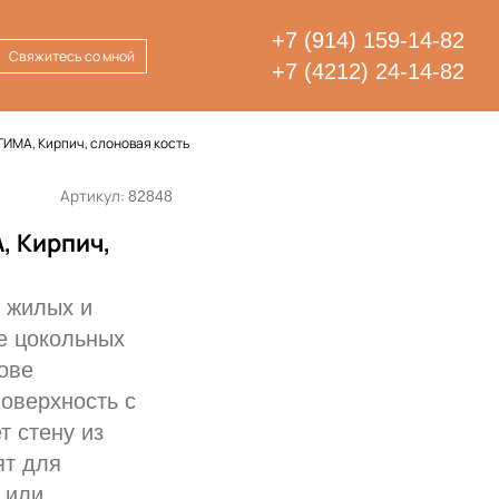
+7 (914) 159-14-82
Свяжитесь со мной
+7 (4212) 24-14-82
ИМА, Кирпич, слоновая кость
Артикул:
82848
, Кирпич,
 жилых и
е цокольных
ове
оверхность с
т стену из
ят для
 или