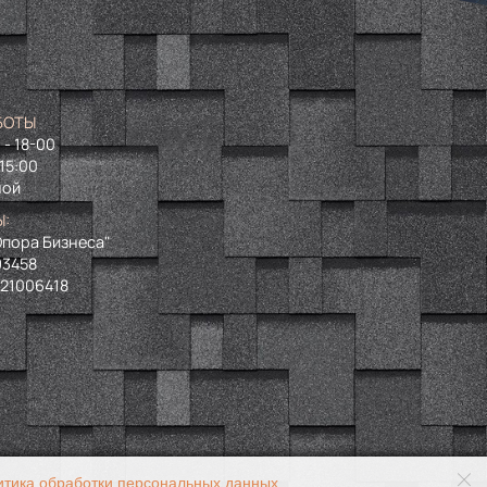
БОТЫ
 - 18-00
 15:00
ной
Ы:
пора Бизнеса"
93458
721006418
итика обработки персональных данных