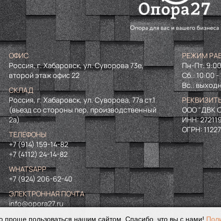
ОФИС
РЕЖИМ РА
Россия, г. Хабаровск, ул. Суворова 73е,
Пн-Пт: 9:00
второй этаж офис 22
Сб.: 10:00 -
Вс.: выход
СКЛАД
Россия, г. Хабаровск, ул. Суворова, 77а ст.1
РЕКВИЗИТ
(въезд со стороны пер. производственный
ООО "ДВК О
2а)
ИНН:
27211
ОГРН:
1122
ТЕЛЕФОНЫ
+7 (914) 159-14-82
+7 (4112) 24-14-82
WHATSAPP
+7 (924) 206-62-40
ЭЛЕКТРОННАЯ ПОЧТА
info@opora27.ru
о проще пользоваться нашим сайтом. Спасибо, что вы с нами!
Пол