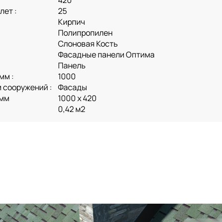
420
лет :
25
Кирпич
Полипропилен
Слоновая Кость
Фасадные панели Оптима
Панель
мм :
1000
 сооружений :
Фасады
 мм
1000 х 420
0,42 м2