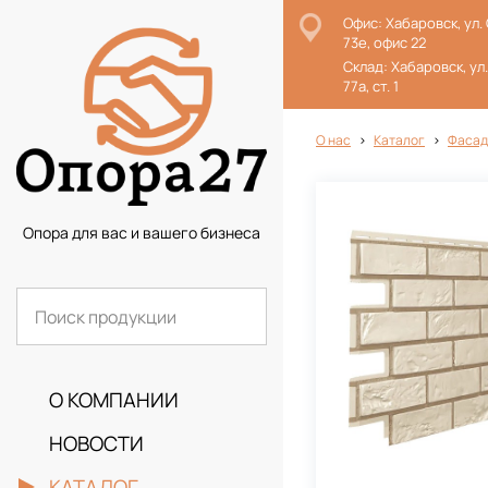
Офис: Хабаровск, ул.
73е, офис 22
Склад: Хабаровск, ул
77а, ст. 1
О нас
Каталог
Фасад
Опора для вас и вашего бизнеса
О КОМПАНИИ
НОВОСТИ
КАТАЛОГ