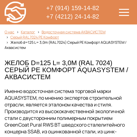
+7 (914) 159-14-82
+7 (4212) 24-14-82
О нас
Каталог
Водосточная система АКВАСИСТЕМ
Серый RAL 7024 PE Комфорт
Желоб d=125 L= 3,0m (RAL 7024) Серый PE Комфорт AQUASYSTEM /
Аквасистем
ЖЕЛОБ D=125 L= 3,0M (RAL 7024)
СЕРЫЙ PE КОМФОРТ AQUASYSTEM /
АКВАСИСТЕМ
Именно водосточная система торговой марки
AQUASYSTEM, по мнению экспертов строительной
отрасли, является эталоном качества и стиля.
Производится из высококачественной экологичной
стали с двусторонним полимерным покрытием
GreenCoat Pural RWS BT шведского сталелитейного
концерна SSAB, из оцинкованной стали, из цинк-