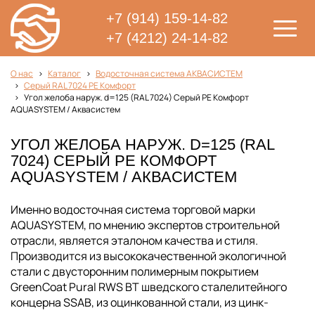
+7 (914) 159-14-82
+7 (4212) 24-14-82
О нас
Каталог
Водосточная система АКВАСИСТЕМ
Серый RAL 7024 PE Комфорт
Угол желоба наруж. d=125 (RAL 7024) Серый PE Комфорт
AQUASYSTEM / Аквасистем
УГОЛ ЖЕЛОБА НАРУЖ. D=125 (RAL
7024) СЕРЫЙ PE КОМФОРТ
AQUASYSTEM / АКВАСИСТЕМ
Именно водосточная система торговой марки
AQUASYSTEM, по мнению экспертов строительной
отрасли, является эталоном качества и стиля.
Производится из высококачественной экологичной
стали с двусторонним полимерным покрытием
GreenCoat Pural RWS BT шведского сталелитейного
концерна SSAB, из оцинкованной стали, из цинк-