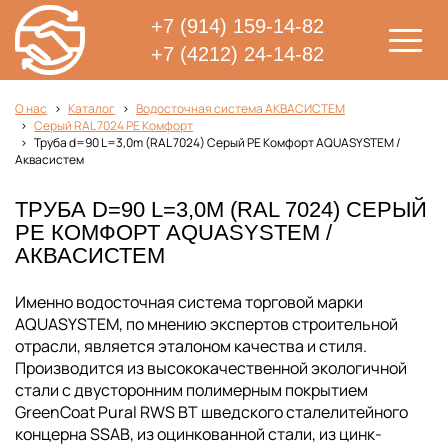
+7 (914) 159-14-82
+7 (4212) 24-14-82
О нас
Каталог
Водосточная система АКВАСИСТЕМ
Серый RAL 7024 PE Комфорт
Труба d=90 L=3,0m (RAL 7024) Серый PE Комфорт AQUASYSTEM /
Аквасистем
ТРУБА D=90 L=3,0M (RAL 7024) СЕРЫЙ
PE КОМФОРТ AQUASYSTEM /
АКВАСИСТЕМ
Именно водосточная система торговой марки
AQUASYSTEM, по мнению экспертов строительной
отрасли, является эталоном качества и стиля.
Производится из высококачественной экологичной
стали с двусторонним полимерным покрытием
GreenCoat Pural RWS BT шведского сталелитейного
концерна SSAB, из оцинкованной стали, из цинк-