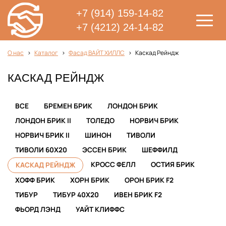
+7 (914) 159-14-82
+7 (4212) 24-14-82
О нас
Каталог
Фасад ВАЙТ ХИЛЛС
Каскад Рейндж
КАСКАД РЕЙНДЖ
ВСЕ
БРЕМЕН БРИК
ЛОНДОН БРИК
ЛОНДОН БРИК II
ТОЛЕДО
НОРВИЧ БРИК
НОРВИЧ БРИК II
ШИНОН
ТИВОЛИ
ТИВОЛИ 60Х20
ЭССЕН БРИК
ШЕФФИЛД
КРОСС ФЕЛЛ
ОСТИЯ БРИК
КАСКАД РЕЙНДЖ
ХОФФ БРИК
ХОРН БРИК
ОРОН БРИК F2
ТИБУР
ТИБУР 40X20
ИВЕН БРИК F2
ФЬОРД ЛЭНД
УАЙТ КЛИФФС