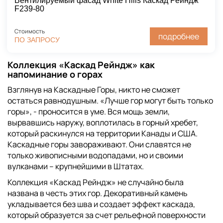
Вентилируемый фасад White Hills Каскад Рейндж
F239-80
Стоимость
подробнее
ПО ЗАПРОСУ
Коллекция «Каскад Рейндж» как
напоминание о горах
Взглянув на Каскадные Горы, никто не сможет
остаться равнодушным. «Лучше гор могут быть только
горы», - проносится в уме. Вся мощь земли,
вырвавшись наружу, воплотилась в горный хребет,
который раскинулся на территории Канады и США.
Каскадные горы завораживают. Они славятся не
только живописными водопадами, но и своими
вулканами – крупнейшими в Штатах.
Коллекция «Каскад Рейндж» не случайно была
названа в честь этих гор. Декоративный камень
укладывается без шва и создает эффект каскада,
который образуется за счет рельефной поверхности