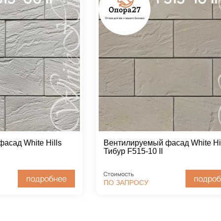
асад White Hills
Вентилируемый фасад White Hil
Тибур F515-10 II
Стоимость
подробнее
подроб
ПО ЗАПРОСУ