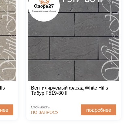
ls
Вентилируемый фасад White Hills
Тибур F519-80 II
Стоимость
нее
подробнее
ПО ЗАПРОСУ