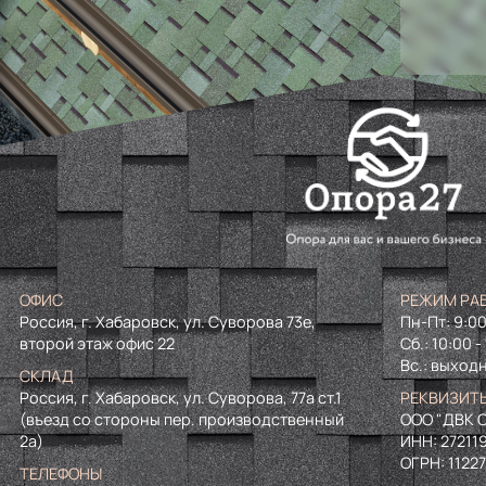
ОФИС
РЕЖИМ РА
Россия, г. Хабаровск, ул. Суворова 73е,
Пн-Пт: 9:00
второй этаж офис 22
Сб.: 10:00 -
Вс.: выход
СКЛАД
Россия, г. Хабаровск, ул. Суворова, 77а ст.1
РЕКВИЗИТ
(въезд со стороны пер. производственный
ООО "ДВК О
2а)
ИНН:
27211
ОГРН:
1122
ТЕЛЕФОНЫ