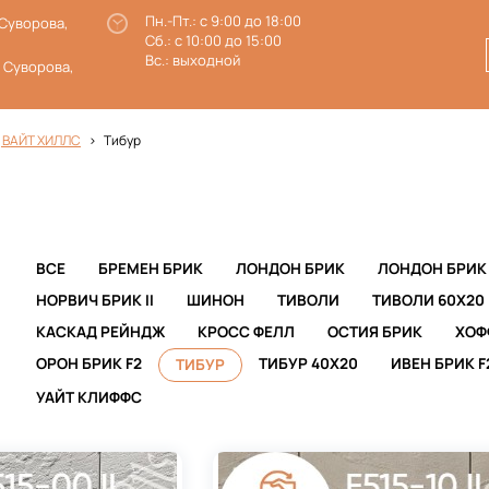
Пн.-Пт.: с 9:00 до 18:00
 Суворова,
Сб.: с 10:00 до 15:00
Вс.: выходной
. Суворова,
 ВАЙТ ХИЛЛС
Тибур
ВСЕ
БРЕМЕН БРИК
ЛОНДОН БРИК
ЛОНДОН БРИК 
НОРВИЧ БРИК II
ШИНОН
ТИВОЛИ
ТИВОЛИ 60Х20
КАСКАД РЕЙНДЖ
КРОСС ФЕЛЛ
ОСТИЯ БРИК
ХОФ
ОРОН БРИК F2
ТИБУР 40X20
ИВЕН БРИК F
ТИБУР
УАЙТ КЛИФФС