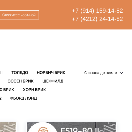
+7 (914) 159-14-82
Свяжитесь со мной
+7 (4212) 24-14-82
II
ТОЛЕДО
НОРВИЧ БРИК
Сначала дешевле
ЭССЕН БРИК
ШЕФФИЛД
Ф БРИК
ХОРН БРИК
2
ФЬОРД ЛЭНД