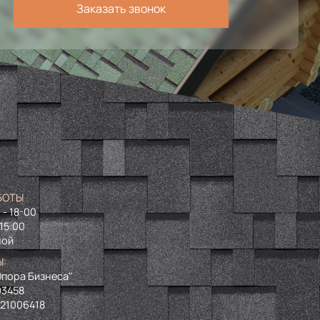
Заказать звонок
БОТЫ
 - 18-00
 15:00
ной
Ы:
пора Бизнеса"
93458
721006418