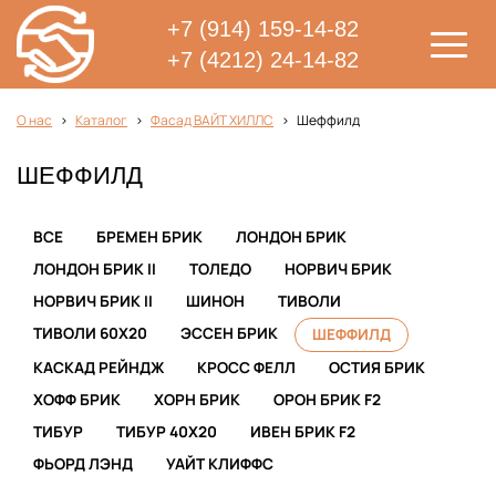
+7 (914) 159-14-82
+7 (4212) 24-14-82
О нас
Каталог
Фасад ВАЙТ ХИЛЛС
Шеффилд
ШЕФФИЛД
ВСЕ
БРЕМЕН БРИК
ЛОНДОН БРИК
ЛОНДОН БРИК II
ТОЛЕДО
НОРВИЧ БРИК
НОРВИЧ БРИК II
ШИНОН
ТИВОЛИ
ТИВОЛИ 60Х20
ЭССЕН БРИК
ШЕФФИЛД
КАСКАД РЕЙНДЖ
КРОСС ФЕЛЛ
ОСТИЯ БРИК
ХОФФ БРИК
ХОРН БРИК
ОРОН БРИК F2
ТИБУР
ТИБУР 40X20
ИВЕН БРИК F2
ФЬОРД ЛЭНД
УАЙТ КЛИФФС