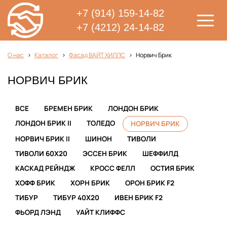
+7 (914) 159-14-82
+7 (4212) 24-14-82
О нас
Каталог
Фасад ВАЙТ ХИЛЛС
Норвич Брик
НОРВИЧ БРИК
ВСЕ
БРЕМЕН БРИК
ЛОНДОН БРИК
ЛОНДОН БРИК II
ТОЛЕДО
НОРВИЧ БРИК
НОРВИЧ БРИК II
ШИНОН
ТИВОЛИ
ТИВОЛИ 60Х20
ЭССЕН БРИК
ШЕФФИЛД
КАСКАД РЕЙНДЖ
КРОСС ФЕЛЛ
ОСТИЯ БРИК
ХОФФ БРИК
ХОРН БРИК
ОРОН БРИК F2
ТИБУР
ТИБУР 40X20
ИВЕН БРИК F2
ФЬОРД ЛЭНД
УАЙТ КЛИФФС