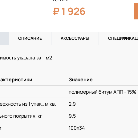
₽
1 926
ОПИСАНИЕ
АКСЕССУАРЫ
СПЕЦИФИКАЦ
м2
имость указана за
рактеристики
Значение
полимерный битум АПП - 15%
хность из 1 упак., м.кв.
2.9
льного покрытия, кг
9.5
м
100x34