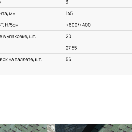
м
3
нта, мм
145
Т, Н/5см
>600/>400
 в упаковке, шт.
20
27.55
ок на паллете, шт.
56