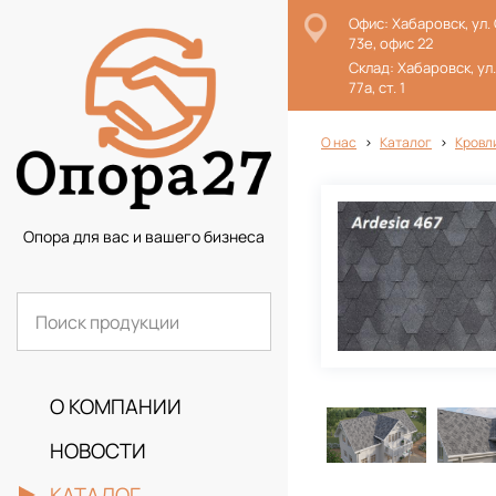
Офис: Хабаровск, ул.
73е, офис 22
Склад: Хабаровск, ул
77а, ст. 1
О нас
Каталог
Кровл
Опора для вас и вашего бизнеса
О КОМПАНИИ
НОВОСТИ
КАТАЛОГ