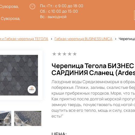
Пн.-Пт.: с 9:00 до 18:00
 Суворова,
Сб.: с 10:00 до 15:00
Вс.: выходной
. Суворова,
и и Гибкая черепица ТЕГОЛА
Гибкая черепица BUSINESS UNICA
Черепица
Черепица Тегола БИЗНЕС
САРДИНИЯ Сланец (Ardes
Лазурные воды Средиземноморья в обра
побережья. Пляжи, заливы, скалистые бер
крыши прибрежных городков. Море, что ты
Как приятно после долгой морской прогу
земную твердь, почувствовать под ногой 
ощутить все его тепло, мощь и силу, сказ
есть!"
ЦЕНА: