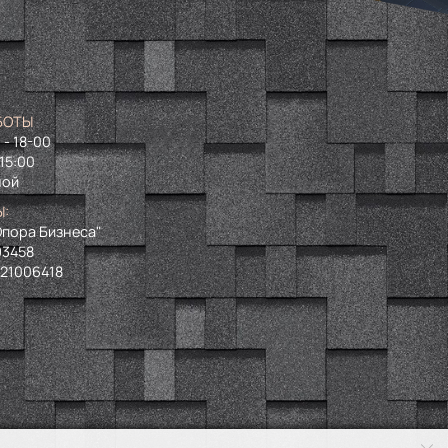
БОТЫ
 - 18-00
 15:00
ной
Ы:
пора Бизнеса"
93458
721006418