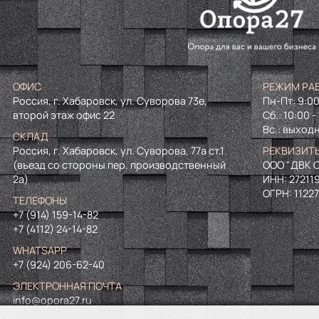
ОФИС
РЕЖИМ РА
Россия, г. Хабаровск, ул. Суворова 73е,
Пн-Пт: 9:00
второй этаж офис 22
Сб.: 10:00 -
Вс.: выход
СКЛАД
Россия, г. Хабаровск, ул. Суворова, 77а ст.1
РЕКВИЗИТ
(въезд со стороны пер. производственный
ООО "ДВК О
2а)
ИНН:
27211
ОГРН:
1122
ТЕЛЕФОНЫ
+7 (914) 159-14-82
+7 (4112) 24-14-82
WHATSAPP
+7 (924) 206-62-40
ЭЛЕКТРОННАЯ ПОЧТА
info@opora27.ru