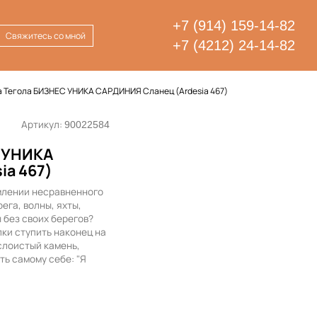
+7 (914) 159-14-82
Свяжитесь со мной
+7 (4212) 24-14-82
 Тегола БИЗНЕС УНИКА САРДИНИЯ Сланец (Ardesia 467)
Артикул:
90022584
 УНИКА
ia 467)
млении несравненного
ега, волны, яхты,
 без своих берегов?
лки ступить наконец на
слоистый камень,
ать самому себе: "Я