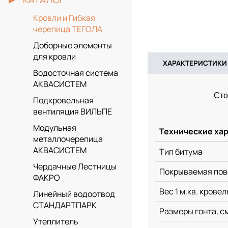
Кровли и Гибкая
черепица ТЕГОЛА
Доборные элементы
для кровли
ХАРАКТЕРИСТИКИ
Водосточная система
АКВАСИСТЕМ
Сто
Подкровельная
вентиляция ВИЛЬПЕ
Модульная
Технические ха
металлочерепица
АКВАСИСТЕМ
Тип битума
Чердачные Лестницы
Покрываемая повер
ФАКРО
Вес 1 м.кв. крове
Линейный водоотвод
СТАНДАРТПАРК
Размеры гонта, с
Утеплитель